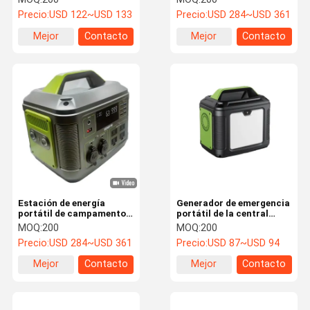
de respaldo para el hogar
Puertos USB dobles
Precio:
USD 122~USD 133
Precio:
USD 284~USD 361
Estación de energía de
emergencia
Mejor
Contacto
Mejor
Contacto
precio
precio
Estación de energía
Generador de emergencia
portátil de campamento
portátil de la central
salida de onda seno pura
eléctrica de alta potencia
MOQ:
200
MOQ:
200
para electrónica exterior
Precio:
USD 284~USD 361
Precio:
USD 87~USD 94
Mejor
Contacto
Mejor
Contacto
precio
precio