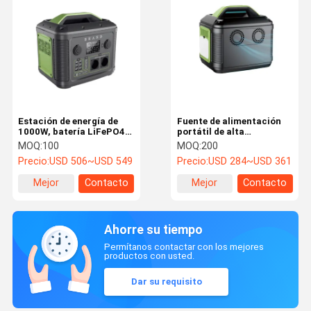
Estación de energía de
Fuente de alimentación
1000W, batería LiFePO4,
portátil de alta
pantalla LCD para
capacidad para acampar
MOQ:
100
MOQ:
200
acampar y uso de
400W 700W Generador de
Precio:
USD 506~USD 549
Precio:
USD 284~USD 361
emergencia
energía de acampada
Mejor
Contacto
Mejor
Contacto
precio
precio
Ahorre su tiempo
Permítanos contactar con los mejores
productos con usted.
Dar su requisito