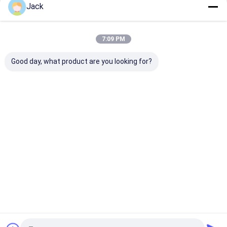
Jack
batería de 48v Lifepo4
Continuar
Central eléctrica portátil
7:09 PM
Batería de litio de potencia
Nuestras Categorías
Good day, what product are you looking for?
Batería de
Sistema de
Batería
Batería
litio Lifepo4
almacenamie
montada en
montada en
nto de
la pared
bastidor
energía solar
Inicio
Mapa del Sitio
Contactar Ahora
Mapa del Sitio
Políticas de privacidad
Calidad
Batería de litio Lifepo4
Fábrica De China.Copyright © 2026