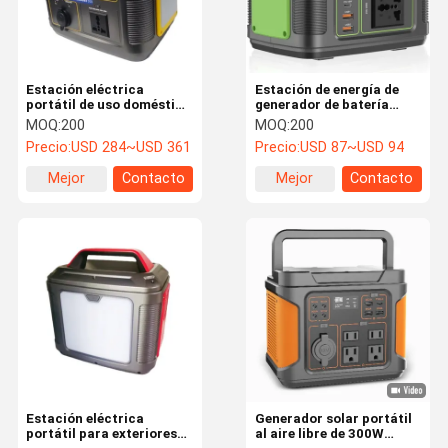
Estación eléctrica
Estación de energía de
portátil de uso doméstico
generador de batería
Generador de energía de
portátil compacta con
MOQ:
200
MOQ:
200
campamento resistente
interfaz múltiple para
Precio:
USD 284~USD 361
Precio:
USD 87~USD 94
viajes de RV
Mejor
Contacto
Mejor
Contacto
precio
precio
En Casa
Productos
Sobre
Recorrido
Nosotros
Por La
Estación eléctrica
Generador solar portátil
Fábrica
portátil para exteriores
al aire libre de 300W