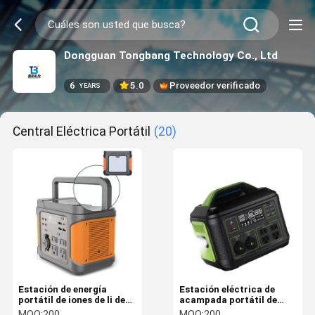
Dongguan Tongbang Technology Co., Ltd
6
5.0
Proveedor verificado
YEARS
Central Eléctrica Portátil
(20)
Estación de energía
Estación eléctrica de
portátil de iones de li de
acampada portátil de
300W de larga duración
carga rápida 500W 700W
MOQ:
200
MOQ:
200