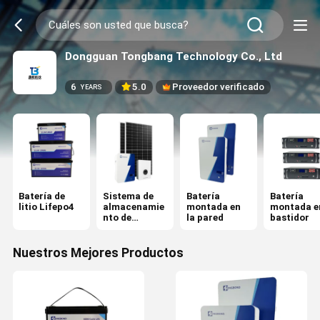
Dongguan Tongbang Technology Co., Ltd
6
5.0
Proveedor verificado
YEARS
Batería de
Sistema de
Batería
Batería
litio Lifepo4
almacenamie
montada en
montada en
nto de
la pared
bastidor
energía solar
Nuestros Mejores Productos