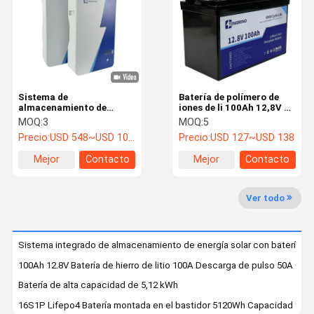
Control De
Contacta
Noticias
Casos De
Calidad
Con
Trabajo
Nosotros
Sistema de
Batería de polímero de
almacenamiento de
iones de li 100Ah 12,8V de
energía solar de red
alta energía para
MOQ:
3
MOQ:
5
Batería de litio Lifepo4
híbrida 50KW 10KW
aplicaciones industriales
Precio:
USD 548~USD 1057
Precio:
USD 127~USD 138
Cambiar sin problemas
entre la red y la energía
Sistema de almacenamiento de energía solar
Mejor
Contacto
Mejor
Contacto
solar
precio
precio
Batería montada en la pared
Ver todo
Batería montada en el bastidor
Batería apilable
Sistema integrado de almacenamiento de energía solar con batería de 
100Ah 12.8V Batería de hierro de litio 100A Descarga de pulso 50A C
batería de 12V LiFePO4
Batería de alta capacidad de 5,12 kWh
batería de 24v LiFePO4
16S1P Lifepo4 Batería montada en el bastidor 5120Wh Capacidad típica