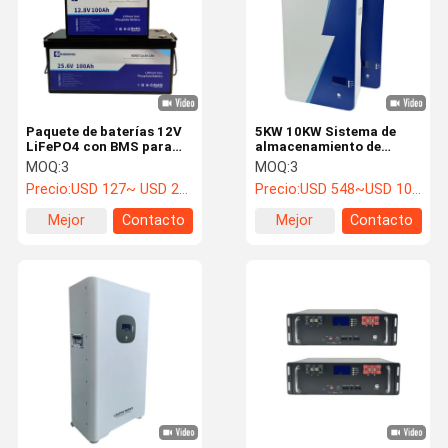
Paquete de baterías 12V
5KW 10KW Sistema de
LiFePO4 con BMS para
almacenamiento de
almacenamiento de
energía solar Alta
MOQ:
3
MOQ:
3
energía en el hogar
eficiencia maximizando
Precio:
USD 127~ USD 268
Precio:
USD 548~USD 1057
la cosecha de energía
solar
Mejor
Contacto
Mejor
Contacto
precio
precio