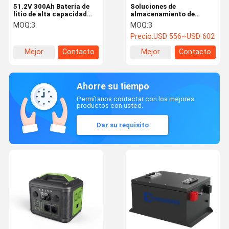
51.2V 300Ah Batería de
Soluciones de
litio de alta capacidad
almacenamiento de
Batería de
energía industrial
MOQ:
3
MOQ:
3
almacenamiento para
Sistema modular de 51,2
Precio:
USD 556~USD 602
sistemas solares
V 200 Ah 100 Ah para uso
comercial y de red
Mejor
Contacto
Mejor
Contacto
precio
precio
Ahorre su tiempo
Permítanos contactar con los mejores
productos con usted.
Dar su requisito