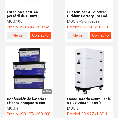
Estación eléctrica
Customized 48V Power
portátil de 1000W
Lithium Battery For Golf
LiFePO4 Batería 4 tomas
Cart And Sightseeing Car
MOQ:
100
MOQ:
3~5 unidades
de corriente alterna Solar
Precio:
USD 506~USD 549
Precio:
312 USD~2160 USD
recargable
Mejor
Contacto
Mejor
Contacto
precio
precio
Confección de baterías
Home Batería acumulable
Lifepo4 compacta con
51.2V 200Ah Batería
BMS 6000 ciclos para uso
solar de litio
MOQ:
3
MOQ:
3
marino de RV solar
Almacenamiento de
Precio:
USD 127~USD 268
Precio:
USD 977~ USD 1057
energía