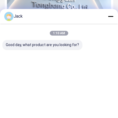
Jack
1:10 AM
Good day, what product are you looking for?
Fundada en 2021, Donngguan Tongbang Technology Co., Ltd. es
un fabricante profesional dedicado al desarrollo y producción de
baterías de litio de almacenamiento de energía de alta
calidad.Con un fuerte énfasis en la innovación tecnológica y las
...
Aprenda más
Llama ahora
Contacto
Inicio
Mapa del Sitio
Contactar Ahora