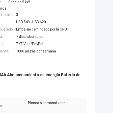
o:
Serie de 5 kW
inos:
n mínima:
3
USD 548~USD 620
quetado:
Embalaje certificado por la ONU
a:
7 días laborables
ago:
T/T;Visa/PayPal
uente:
1000 piezas por semana
100Ah Almacenamiento de energía Batería de
Blanco o personalizado
or: