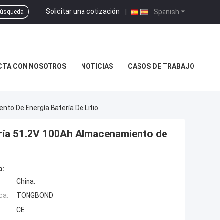
Solicitar una cotización
|
Spanish
úsqueda
CTA CON NOSOTROS
NOTICIAS
CASOS DE TRABAJO
nto De Energía Batería De Litio
tería 51.2V 100Ah Almacenamiento de
o:
China.
ca:
TONGBOND
CE