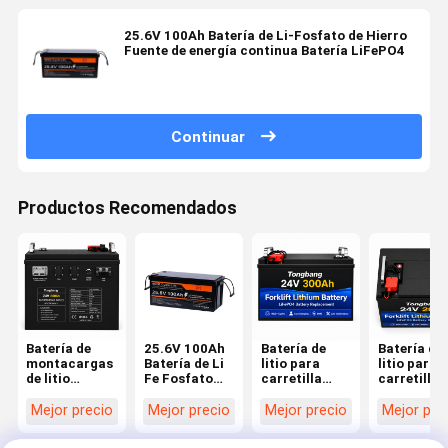
25.6V 100Ah Batería de Li-Fosfato de Hierro
Fuente de energía continua Batería LiFePO4
Continuar
Productos Recomendados
Batería de
25.6V 100Ah
Batería de
Batería de
montacargas
Batería de Li
litio para
litio para
de litio
Fe Fosfato
carretilla
carretilla
personalizada
Fuera de la
elevadora de
elevadora
de 24V 200Ah
red Solución
24V y 300Ah
industrial 
Mejor precio
Mejor precio
Mejor precio
Mejor pre
con carcasa
de energía
con batería
24V y 200 
de acero
Alta
de litio BMS
para